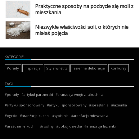
Praktyczne sposoby na pozbycie się moli z
mieszkania
Niezwykłe właściwości soli, o których nie
miałaś pojęcia
KATEGORIE
Porady
Inspiracje
Style wnętrz
Jesienne dekoracje
Konkursy
TAGI
porady
artykuł partnerski
aranżacja wnętrz
kuchnia
artykuł sponsorowany
artykul sponsorowany
sprzątanie
łazienka
ogród
aranżacja kuchni
sypialnia
aranżacja mieszkania
urządzanie kuchni
rośliny
pokój dziecka
aranżacja łazienki