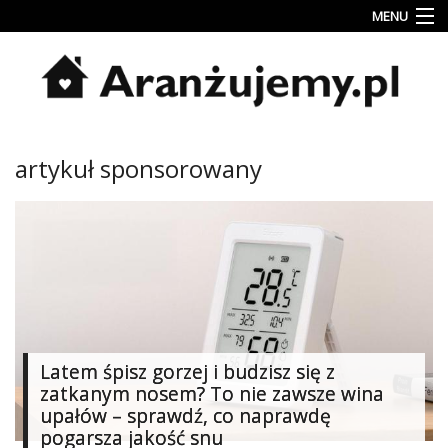
MENU
Porady
Inspiracje
Style
artykuł sponsorowany
wnętrz
Jesienne
dekoracje
Konkursy
Najlepsze
Kategorie
Latem śpisz gorzej i budzisz się z
zatkanym nosem? To nie zawsze wina
«
Dodaj
upałów – sprawdź, co naprawdę
Dodaj
pogarsza jakość snu