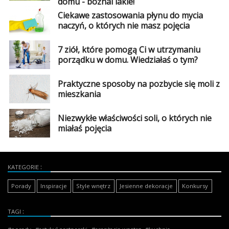
domu - poznaj jakie!
Ciekawe zastosowania płynu do mycia
naczyń, o których nie masz pojęcia
7 ziół, które pomogą Ci w utrzymaniu
porządku w domu. Wiedziałaś o tym?
Praktyczne sposoby na pozbycie się moli z
mieszkania
Niezwykłe właściwości soli, o których nie
miałaś pojęcia
KATEGORIE
Porady
Inspiracje
Style wnętrz
Jesienne dekoracje
Konkursy
TAGI