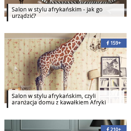
Dodaj
Salon w stylu afrykańskim - jak go
urządzić?
Dodaj
galerię
Dodaj
artykuł
159+
Salon w stylu afrykańskim, czyli
aranżacja domu z kawałkiem Afryki
210+