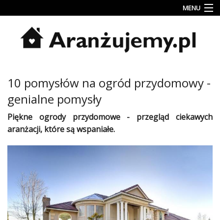
MENU
Porady
Inspiracje
Style
10 pomysłów na ogród przydomowy -
wnętrz
genialne pomysły
Jesienne
dekoracje
Piękne ogrody przydomowe - przegląd ciekawych
aranżacji
, które są wspaniałe.
Konkursy
Najlepsze
Kategorie
«
Dodaj
Dodaj