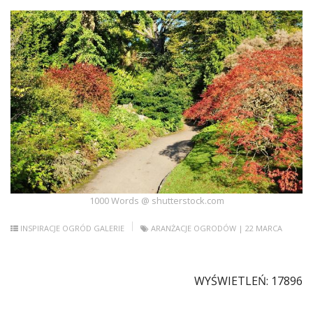
1000 Words @ shutterstock.com
INSPIRACJE
OGRÓD
GALERIE
ARANŻACJE OGRODÓW
| 22 MARCA
WYŚWIETLEŃ: 17896