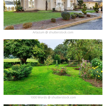
Dodaj
Dodaj
galerię
Dodaj
artykuł
Artazum @ shutterstock.com
1000 Words @ shutterstock.com