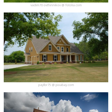
vadim70 ovthinnikov @ fotolia.com
paylbr75 @ pixabay.com