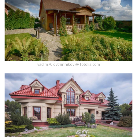
vadim70 ovthinnikov @ fotolia.com