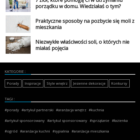
porządku w domu. Wiedziałaś o tym?
Praktyczne sposoby na pozbycie się moli z
mieszkania
Niezwykłe właściwości soli, o których nie
miałaś pojęcia
KATEGORIE
Porady
Inspiracje
Style wnętrz
Jesienne dekoracje
Konkursy
TAGI
porady
artykuł partnerski
aranżacja wnętrz
kuchnia
artykuł sponsorowany
artykul sponsorowany
sprzątanie
łazienka
ogród
aranżacja kuchni
sypialnia
aranżacja mieszkania