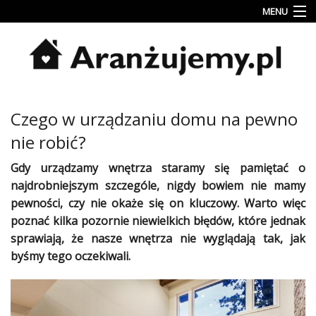
MENU
Porady
Inspiracje
Style
Czego w urządzaniu domu na pewno
wnętrz
nie robić?
Jesienne
dekoracje
Gdy urządzamy
wnętrza
staramy się pamiętać o
najdrobniejszym szczególe, nigdy bowiem nie mamy
Konkursy
pewności, czy nie okaże się on kluczowy. Warto więc
poznać kilka pozornie niewielkich błędów, które jednak
Najlepsze
sprawiają, że nasze
wnętrza
nie wyglądają tak, jak
Kategorie
byśmy tego oczekiwali.
«
Dodaj
Dodaj