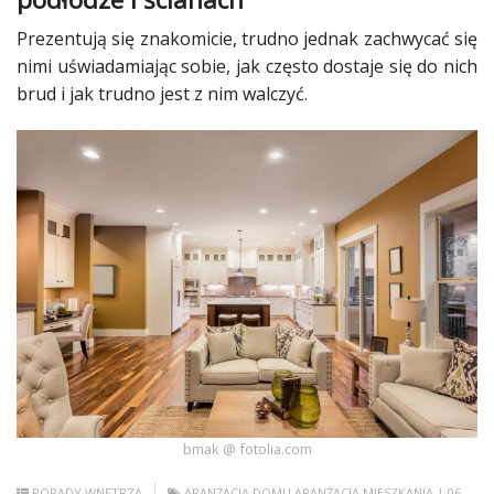
Prezentują się znakomicie, trudno jednak zachwycać się
nimi uświadamiając sobie, jak często dostaje się do nich
brud i jak trudno jest z nim walczyć.
bmak @ fotolia.com
PORADY
WNĘTRZA
ARANŻACJA DOMU
ARANŻACJA MIESZKANIA
| 06