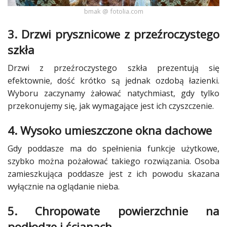
bmak @ fotolia.com
3.
Drzwi
prysznicowe
z przeźroczystego
szkła
Drzwi z przeźroczystego szkła prezentują się
efektownie, dość krótko są jednak ozdobą
łazienki
.
Wyboru zaczynamy żałować natychmiast, gdy tylko
przekonujemy się, jak wymagające jest ich czyszczenie.
4. Wysoko umieszczone
okna
dachowe
Gdy
poddasze
ma do spełnienia funkcje użytkowe,
szybko można pożałować takiego rozwiązania. Osoba
zamieszkująca
poddasze
jest z ich powodu skazana
wyłącznie na oglądanie nieba.
5. Chropowate powierzchnie na
podłodze i ścianach