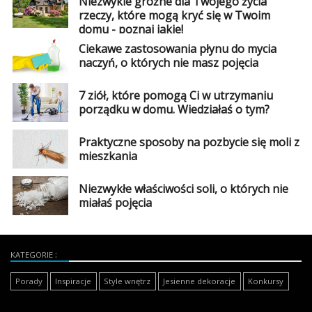
Niezwykle groźne dla Twojego życia
rzeczy, które mogą kryć się w Twoim
domu - poznaj jakie!
Ciekawe zastosowania płynu do mycia
naczyń, o których nie masz pojęcia
7 ziół, które pomogą Ci w utrzymaniu
porządku w domu. Wiedziałaś o tym?
Praktyczne sposoby na pozbycie się moli z
mieszkania
Niezwykłe właściwości soli, o których nie
miałaś pojęcia
KATEGORIE
Porady
Inspiracje
Style wnętrz
Jesienne dekoracje
Konkursy