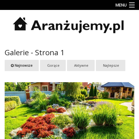
MENU
Porady
Inspiracje
Style
Galerie - Strona 1
wnętrz
Jesienne
Najnowsze
Gorące
Aktywne
Najlepsze
dekoracje
Konkursy
Najlepsze
Kategorie
«
Dodaj
Dodaj