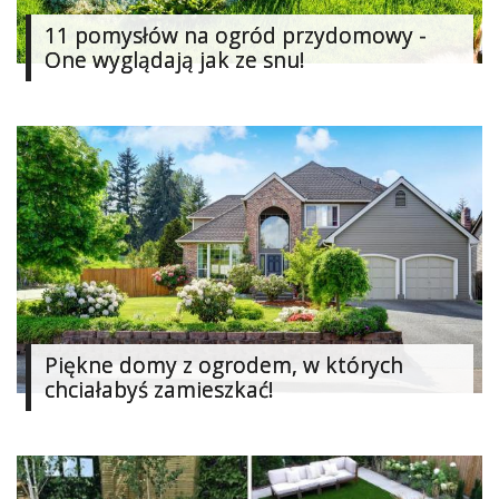
Dodaj
11 pomysłów na ogród przydomowy -
One wyglądają jak ze snu!
Dodaj
galerię
Dodaj
artykuł
Piękne domy z ogrodem, w których
chciałabyś zamieszkać!