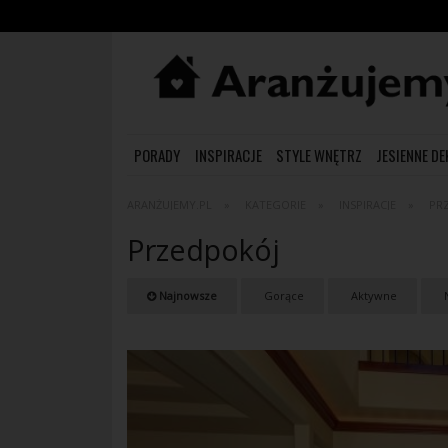
PORADY
INSPIRACJE
STYLE WNĘTRZ
JESIENNE D
ARANŻUJEMY.PL
KATEGORIE
INSPIRACJE
PR
Przedpokój
Najnowsze
Gorące
Aktywne
N