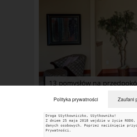
13 pomysłów na przedpokój
Zjawiskowe pomysły na przedpokoje - 
Polityka prywatności
Zaufani 
Droga Użytkowniczko, Użytkowniku!
Z dniem 25 maja 2018 wejdzie w życie RODO,
KATEGORIE
danych osobowych. Poprzez naciśnięcie przy
Prywatności.
Porady
Inspiracje
Style wnętrz
Jesienne dekoracj