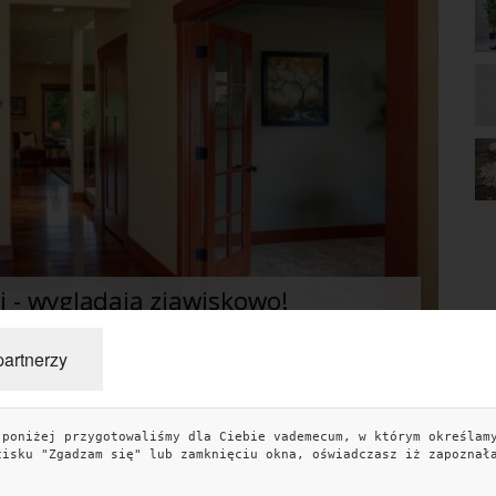
 - wyglądają zjawiskowo!
idealne pomysły!
partnerzy
 poniżej przygotowaliśmy dla Ciebie vademecum, w którym określam
TAGI
KO
cisku "Zgadzam się" lub zamknięciu okna, oświadczasz iż zapoznał
porady
artykuł partnerski
aranżacja wnętrz
kuchnia
e