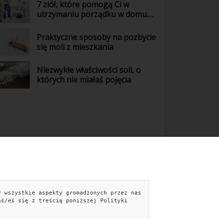
7 ziół, które pomogą Ci w
utrzymaniu porządku w domu.
Wiedziałaś o tym?
Praktyczne sposoby na pozbycie
się moli z mieszkania
Niezwykłe właściwości soli, o
których nie miałaś pojęcia
y wszystkie aspekty gromadzonych przez nas
NTAKT
aś/eś się z treścią poniższej Polityki
kontakt@aranzujemy.pl