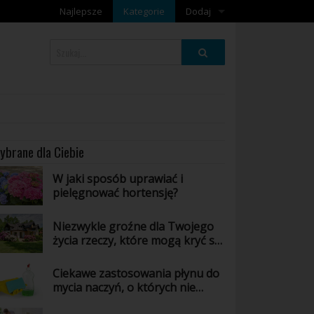
Najlepsze
Kategorie
Dodaj
Dodaj galerię
Dodaj artykuł
ybrane dla Ciebie
W jaki sposób uprawiać i
pielęgnować hortensję?
Niezwykle groźne dla Twojego
życia rzeczy, które mogą kryć się
w Twoim domu - poznaj jakie!
Ciekawe zastosowania płynu do
mycia naczyń, o których nie
masz pojęcia