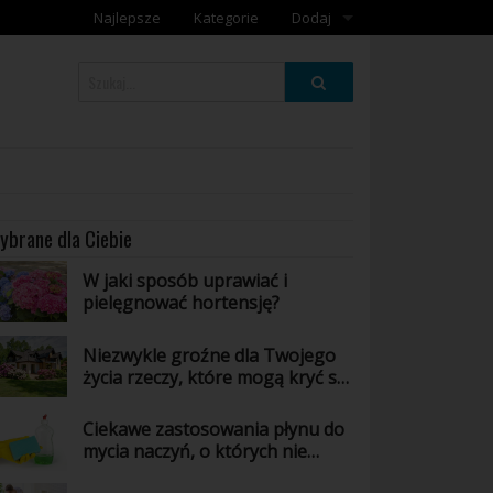
Najlepsze
Kategorie
Dodaj
Dodaj galerię
Dodaj artykuł
ybrane dla Ciebie
W jaki sposób uprawiać i
pielęgnować hortensję?
Niezwykle groźne dla Twojego
życia rzeczy, które mogą kryć się
w Twoim domu - poznaj jakie!
Ciekawe zastosowania płynu do
mycia naczyń, o których nie
masz pojęcia