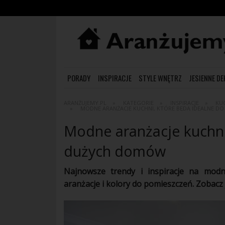
PORADY
INSPIRACJE
STYLE WNĘTRZ
JESIENNE D
ARANŻUJEMY.PL
KATEGORIE
INSPIRACJE
KU
MODNE ARANŻACJE KUCHNI, KTÓRE BĘDĄ IDEALNE 
Modne aranżacje kuchni
dużych domów
Najnowsze trendy i
inspiracje
na modne
aranżacje
i kolory do pomieszczeń. Zobac