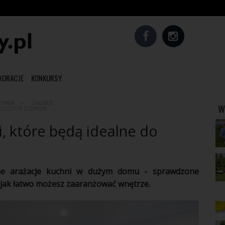
EKORACJE
KONKURSY
CHNIA
GALERIE
W
DO DUŻYCH DOMÓW
, które będą idealne do
 arażacje
kuchni
w dużym domu - sprawdzone
z jak łatwo możesz zaaranżować
wnętrze
.