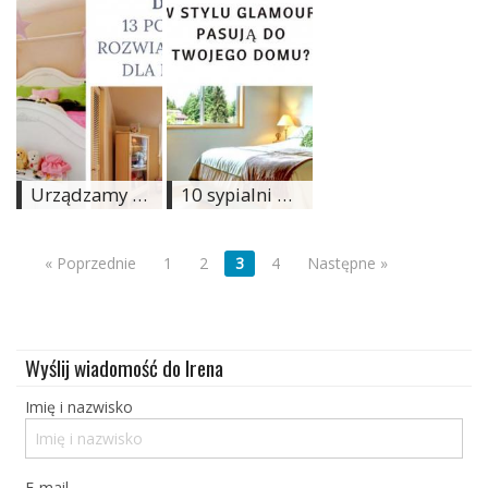
Urządzamy pokój dziecięcy: 13 pomysłowych rozwiązań do pokoju dla dziewczynki
10 sypialni w stylu glamour. Pasują do Twojego domu?
« Poprzednie
1
2
3
4
Następne »
Wyślij wiadomość do Irena
Imię i nazwisko
E-mail