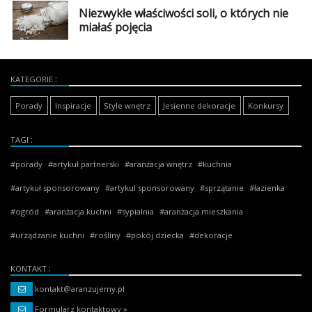
Niezwykłe właściwości soli, o których nie
miałaś pojęcia
KATEGORIE
Porady
Inspiracje
Style wnętrz
Jesienne dekoracje
Konkursy
TAGI
porady
artykuł partnerski
aranżacja wnętrz
kuchnia
artykuł sponsorowany
artykul sponsorowany
sprzątanie
łazienka
ogród
aranżacja kuchni
sypialnia
aranżacja mieszkania
urządzanie kuchni
rośliny
pokój dziecka
dekoracje
KONTAKT
kontakt@aranzujemy.pl
Formularz kontaktowy »