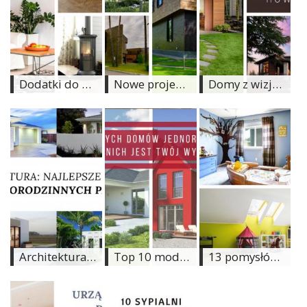
Dodaj
Dodaj
galerię
Dodaj
Dodatki do salonu, które ocieplą klimat każdego domu
Nowe projekty domów, które zaskakują wyglądem. To jest nowoczesna architektura!
Domy z wizją: 12 niezwykłych projektów domów nowoczesnych
artykuł
Architektura: Najlepsze projekty domów jednorodzinnych parterowych
Top 10 modnych domów jednorodzinnych. Czy wśród nich jest Twój wymarzony?
13 pomysłów na dekoracje ściany w pokoju dziecięcym. Jak będą wyglądały u Ciebie?