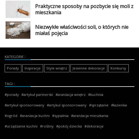
Praktyczne sposoby na pozbycie się moli z
mieszkania
Niezwykłe właściwości soli, o których nie
miałaś pojęcia
KATEGORIE
Porady
Inspiracje
Style wnętrz
Jesienne dekoracje
Konkursy
TAGI
porady
artykuł partnerski
aranżacja wnętrz
kuchnia
artykuł sponsorowany
artykul sponsorowany
sprzątanie
łazienka
ogród
aranżacja kuchni
sypialnia
aranżacja mieszkania
urządzanie kuchni
rośliny
pokój dziecka
dekoracje