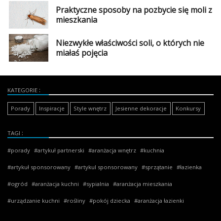
Praktyczne sposoby na pozbycie się moli z
mieszkania
Niezwykłe właściwości soli, o których nie
miałaś pojęcia
KATEGORIE
Porady
Inspiracje
Style wnętrz
Jesienne dekoracje
Konkursy
TAGI
porady
artykuł partnerski
aranżacja wnętrz
kuchnia
artykuł sponsorowany
artykul sponsorowany
sprzątanie
łazienka
ogród
aranżacja kuchni
sypialnia
aranżacja mieszkania
urządzanie kuchni
rośliny
pokój dziecka
aranżacja łazienki