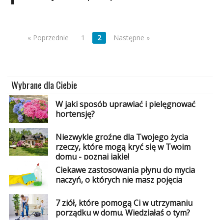
Dodaj
Dodaj
galerię
« Poprzednie
1
2
Następne »
Dodaj
artykuł
Wybrane dla Ciebie
W jaki sposób uprawiać i pielęgnować
hortensję?
Niezwykle groźne dla Twojego życia
rzeczy, które mogą kryć się w Twoim
domu - poznaj jakie!
Ciekawe zastosowania płynu do mycia
naczyń, o których nie masz pojęcia
7 ziół, które pomogą Ci w utrzymaniu
porządku w domu. Wiedziałaś o tym?