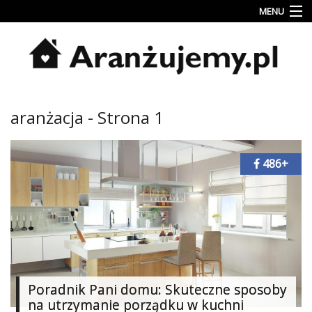
MENU
Porady
Inspiracje
Style
aranżacja - Strona 1
wnętrz
Jesienne
dekoracje
486+
Konkursy
Najlepsze
Kategorie
«
Dodaj
Poradnik Pani domu: Skuteczne sposoby
Dodaj
na utrzymanie porządku w kuchni