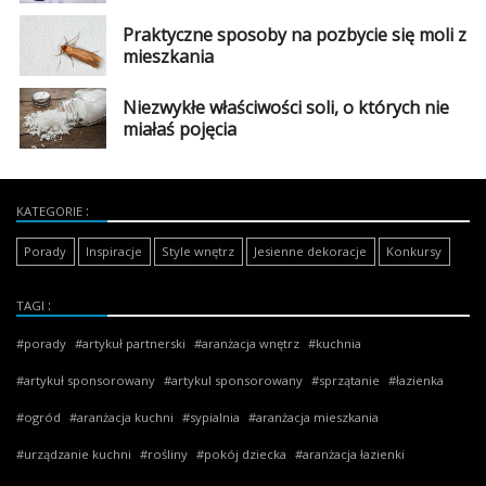
Praktyczne sposoby na pozbycie się moli z
mieszkania
Niezwykłe właściwości soli, o których nie
miałaś pojęcia
KATEGORIE
Porady
Inspiracje
Style wnętrz
Jesienne dekoracje
Konkursy
TAGI
porady
artykuł partnerski
aranżacja wnętrz
kuchnia
artykuł sponsorowany
artykul sponsorowany
sprzątanie
łazienka
ogród
aranżacja kuchni
sypialnia
aranżacja mieszkania
urządzanie kuchni
rośliny
pokój dziecka
aranżacja łazienki