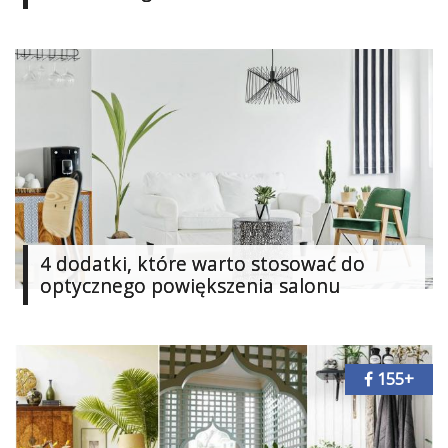
Dodaj
Dodaj
galerię
Dodaj
artykuł
4 dodatki, które warto stosować do
optycznego powiększenia salonu
155+