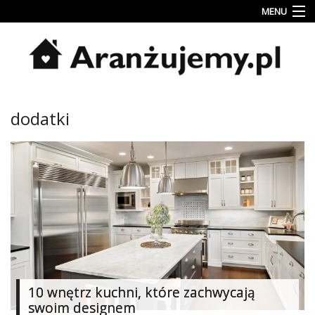
MENU
Porady
Inspiracje
Style
dodatki
wnętrz
Jesienne
dekoracje
Konkursy
Najlepsze
Kategorie
«
Dodaj
10 wnętrz kuchni, które zachwycają
Dodaj
swoim designem