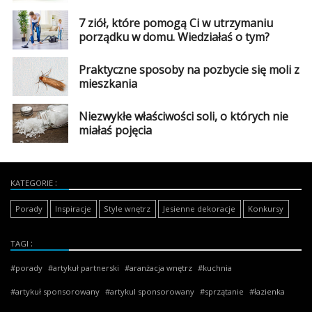
7 ziół, które pomogą Ci w utrzymaniu
porządku w domu. Wiedziałaś o tym?
Praktyczne sposoby na pozbycie się moli z
mieszkania
Niezwykłe właściwości soli, o których nie
miałaś pojęcia
KATEGORIE
Porady
Inspiracje
Style wnętrz
Jesienne dekoracje
Konkursy
TAGI
porady
artykuł partnerski
aranżacja wnętrz
kuchnia
artykuł sponsorowany
artykul sponsorowany
sprzątanie
łazienka