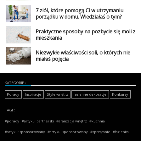
7 ziół, które pomogą Ci w utrzymaniu
porządku w domu. Wiedziałaś o tym?
Praktyczne sposoby na pozbycie się moli z
mieszkania
Niezwykłe właściwości soli, o których nie
miałaś pojęcia
KATEGORIE
Porady
Inspiracje
Style wnętrz
Jesienne dekoracje
Konkursy
TAGI
porady
artykuł partnerski
aranżacja wnętrz
kuchnia
artykuł sponsorowany
artykul sponsorowany
sprzątanie
łazienka