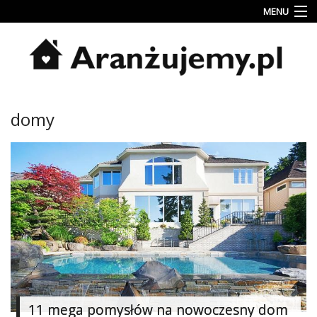
MENU
Porady
Inspiracje
Style
domy
wnętrz
Jesienne
dekoracje
Konkursy
Najlepsze
Kategorie
«
Dodaj
Dodaj
11 mega pomysłów na nowoczesny dom