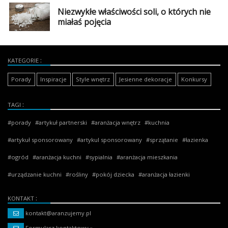
Niezwykłe właściwości soli, o których nie
miałaś pojęcia
KATEGORIE
Porady
Inspiracje
Style wnętrz
Jesienne dekoracje
Konkursy
TAGI
porady
artykuł partnerski
aranżacja wnętrz
kuchnia
artykuł sponsorowany
artykul sponsorowany
sprzątanie
łazienka
ogród
aranżacja kuchni
sypialnia
aranżacja mieszkania
urządzanie kuchni
rośliny
pokój dziecka
aranżacja łazienki
KONTAKT
kontakt@aranzujemy.pl
Formularz kontaktowy »