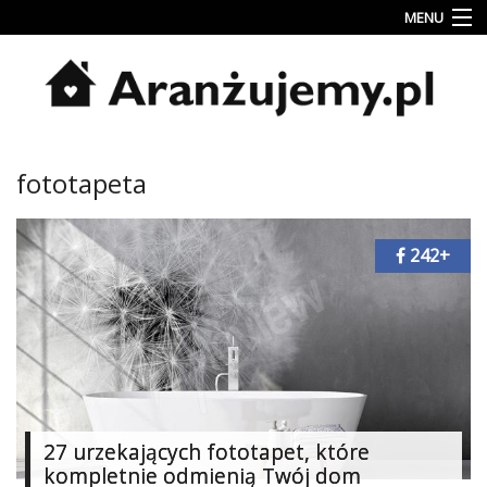
MENU
Porady
Inspiracje
Style
fototapeta
wnętrz
Jesienne
dekoracje
242+
Konkursy
Najlepsze
Kategorie
«
Dodaj
27 urzekających fototapet, które
Dodaj
kompletnie odmienią Twój dom