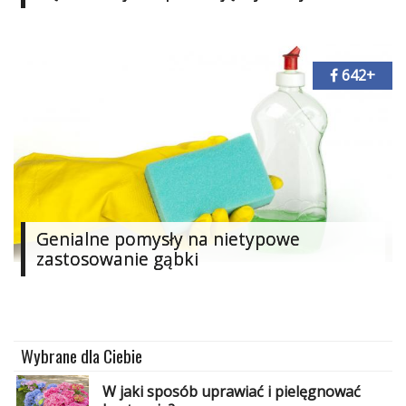
Dodaj
Dodaj
galerię
642+
Dodaj
artykuł
Genialne pomysły na nietypowe
zastosowanie gąbki
Wybrane dla Ciebie
W jaki sposób uprawiać i pielęgnować