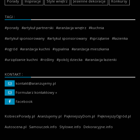
Porady
Inspiracje
Style wnętrz
Jesienne dekoracje
Konkursy
TAGI
porady
artykuł partnerski
aranżacja wnętrz
kuchnia
artykuł sponsorowany
artykul sponsorowany
sprzątanie
łazienka
ogród
aranżacja kuchni
sypialnia
aranżacja mieszkania
urządzanie kuchni
rośliny
pokój dziecka
aranżacja łazienki
KONTAKT
kontakt@aranzujemy.pl
Formularz kontaktowy »
Facebook
KobiecePorady.pl
Aranżujemy.pl
PiękniejszyDom.pl
PiękniejszyOgród.pl
Autoscena.pl
Samouczek.info
Stylowe.info
Dekoracyjne.info