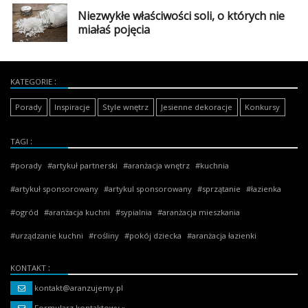
Niezwykłe właściwości soli, o których nie
miałaś pojęcia
KATEGORIE
Porady
Inspiracje
Style wnętrz
Jesienne dekoracje
Konkursy
TAGI
porady
artykuł partnerski
aranżacja wnętrz
kuchnia
artykuł sponsorowany
artykul sponsorowany
sprzątanie
łazienka
ogród
aranżacja kuchni
sypialnia
aranżacja mieszkania
urządzanie kuchni
rośliny
pokój dziecka
aranżacja łazienki
KONTAKT
kontakt@aranzujemy.pl
Formularz kontaktowy »