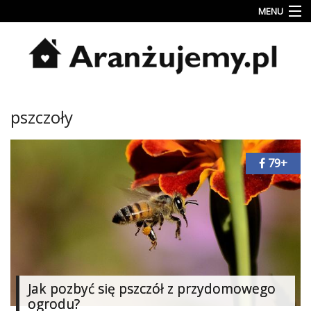
MENU
Porady
Inspiracje
Style
pszczoły
wnętrz
Jesienne
dekoracje
79+
Konkursy
Najlepsze
Kategorie
«
Dodaj
Jak pozbyć się pszczół z przydomowego
Dodaj
ogrodu?