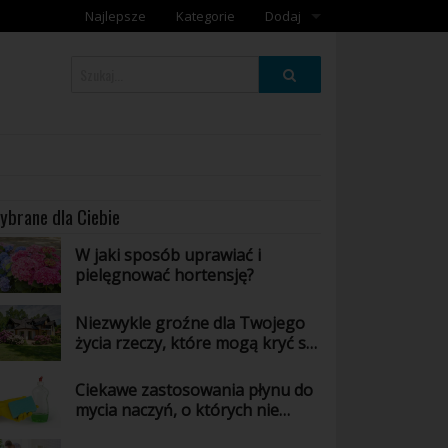
Najlepsze
Kategorie
Dodaj
Dodaj galerię
Dodaj artykuł
ybrane dla Ciebie
W jaki sposób uprawiać i
pielęgnować hortensję?
Niezwykle groźne dla Twojego
życia rzeczy, które mogą kryć się
w Twoim domu - poznaj jakie!
Ciekawe zastosowania płynu do
mycia naczyń, o których nie
masz pojęcia