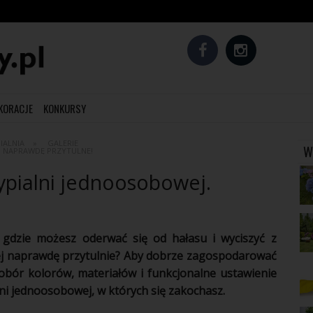
EKORACJE
KONKURSY
IALNIA
GALERIE
W
. NAPRAWDĘ PRZYTULNE!
sypialni jednoosobowej.
 gdzie możesz oderwać się od hałasu i wyciszyć z
iej naprawdę przytulnie? Aby dobrze zagospodarować
obór kolorów, materiałów i funkcjonalne ustawienie
ni
jednoosobowej, w których się zakochasz.