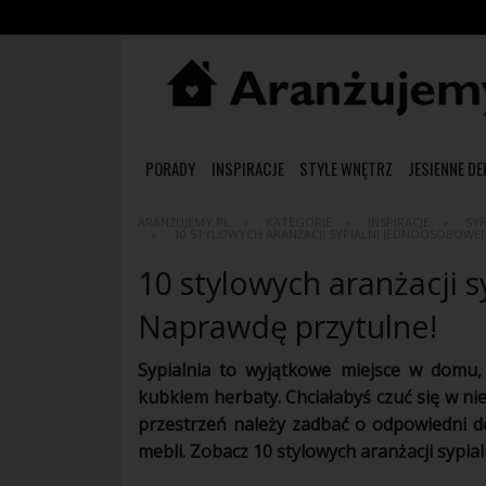
PORADY
INSPIRACJE
STYLE WNĘTRZ
JESIENNE D
ARANŻUJEMY.PL
KATEGORIE
INSPIRACJE
SYP
10 STYLOWYCH ARANŻACJI SYPIALNI JEDNOOSOBOWEJ
10 stylowych aranżacji 
Naprawdę przytulne!
Sypialnia to wyjątkowe miejsce w domu,
kubkiem herbaty. Chciałabyś czuć się w n
przestrzeń należy zadbać o odpowiedni d
mebli
. Zobacz 10 stylowych
aranżacji
sypial