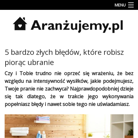
MENU
Porady
Inspiracje
Style
5 bardzo złych błędów, które robisz
wnętrz
piorąc ubranie
Jesienne
dekoracje
Czy i Tobie trudno nie oprzeć się wrażeniu, że bez
względu na intensywność wysiłków, jakie podejmujesz,
Konkursy
Twoje
pranie
nie zachwyca? Najprawdopodobniej dzieje
się tak dlatego, że w trakcie jego wykonywania
Najlepsze
popełniasz błędy i nawet sobie tego nie uświadamiasz.
Kategorie
«
Dodaj
Dodaj