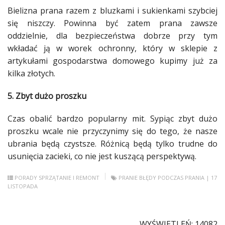
Bielizna prana razem z bluzkami i sukienkami szybciej
się niszczy. Powinna być zatem prana zawsze
oddzielnie, dla bezpieczeństwa dobrze przy tym
wkładać ją w worek ochronny, który w sklepie z
artykułami gospodarstwa domowego kupimy już za
kilka złotych.
5. Zbyt dużo proszku
Czas obalić bardzo popularny mit. Sypiąc zbyt dużo
proszku wcale nie przyczynimy się do tego, że nasze
ubrania będą czystsze. Różnicą będą tylko trudne do
usunięcia
zacieki
, co nie jest kuszącą perspektywą.
PORADY
SPRZĄTANIE I REMONT
PRANIE
BŁĘDY PODCZAS PRANIA
| 17
LISTOPADA
WYŚWIETLEŃ: 14082