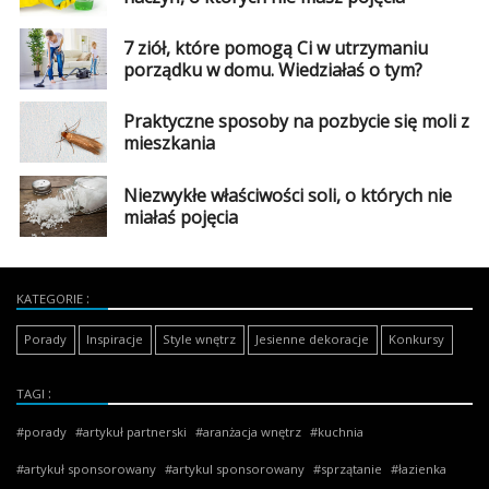
7 ziół, które pomogą Ci w utrzymaniu
porządku w domu. Wiedziałaś o tym?
Praktyczne sposoby na pozbycie się moli z
mieszkania
Niezwykłe właściwości soli, o których nie
miałaś pojęcia
KATEGORIE
Porady
Inspiracje
Style wnętrz
Jesienne dekoracje
Konkursy
TAGI
porady
artykuł partnerski
aranżacja wnętrz
kuchnia
artykuł sponsorowany
artykul sponsorowany
sprzątanie
łazienka