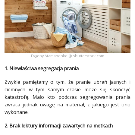
Dodaj
Dodaj
galerię
Dodaj
artykuł
Evgeny Atamanenko @ shutterstock.com
1. Niewłaściwa segregacja prania
Zwykle pamiętamy o tym, że
pranie
ubrań jasnych i
ciemnych w tym samym czasie może się skończyć
katastrofą. Mało kto podczas segregowania
prania
zwraca jednak uwagę na materiał, z jakiego jest ono
wykonane.
2. Brak lektury informacji zawartych na metkach