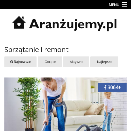
MENU
Porady
Inspiracje
Style
Sprzątanie i remont
wnętrz
Jesienne
Najnowsze
Gorące
Aktywne
Najlepsze
dekoracje
Konkursy
3064+
Najlepsze
Kategorie
«
Dodaj
Dodaj