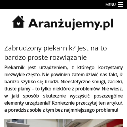
MENU
Porady
Inspiracje
Style
Zabrudzony piekarnik? Jest na to
wnętrz
bardzo proste rozwiązanie
Jesienne
dekoracje
Piekarnik jest urządzeniem, z którego korzystamy
niezwykle często. Nie powinien zatem dziwić nas fakt, iż
Konkursy
bardzo szybko się brudzi. Nieestetyczne smugi, zacieki,
tłuste
plamy
– to tylko niektóre z problemów. Nie wiesz,
Najlepsze
w jaki sposób skutecznie wyczyścić poszczególne
Kategorie
elementy urządzenia? Koniecznie przeczytaj ten artykuł,
a
poradzisz
sobie z tym bez najmniejszego problemu!
«
Dodaj
Dodaj