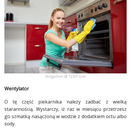
Dodaj
Dodaj
galerię
Dodaj
artykuł
dolgachov @ 123rf.com
Wentylator
O tę część piekarnika należy zadbać z wielką
starannością. Wystarczy, iż raz w miesiącu przetrzesz
go szmatką nasączoną w wodzie z
dodatkiem
octu albo
sody.