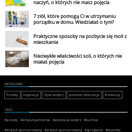
naczyń, o których nie masz pojęcia
7 ziół, które pomogą Ci w utrzymaniu
porządku w domu. Wiedziałaś o tym?
Praktyczne sposoby na pozbycie się moli z
mieszkania
Niezwykłe właściwości soli, o których nie
miałaś pojęcia
KATEGORIE
Porady
Inspiracje
Style wnętrz
Jesienne dekoracje
Konkursy
TAGI
porady
artykuł partnerski
aranżacja wnętrz
kuchnia
artykuł sponsorowany
artykul sponsorowany
sprzątanie
łazienka