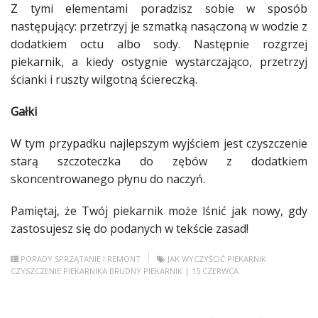
Z tymi elementami
poradzisz
sobie w sposób
następujący: przetrzyj je szmatką nasączoną w wodzie z
dodatkiem
octu albo sody. Następnie rozgrzej
piekarnik, a kiedy ostygnie wystarczająco, przetrzyj
ścianki
i ruszty
wilgotną
ściereczką.
Gałki
W tym przypadku najlepszym wyjściem jest czyszczenie
starą szczoteczka do zębów z
dodatkiem
skoncentrowanego płynu do naczyń.
Pamiętaj, że Twój piekarnik może lśnić jak nowy, gdy
zastosujesz się do podanych w tekście zasad!
PORADY
SPRZĄTANIE I REMONT
JAK WYCZYŚCIĆ PIEKARNIK
CZYSZCZENIE PIEKARNIKA
BRUDNY PIEKARNIK
| 15 CZERWCA