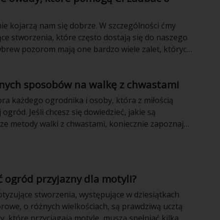
ie kojarzą nam się dobrze. W szczególności ćmy
ące stworzenia, które często dostają się do naszego
brew pozorom mają one bardzo wiele zalet, których
teśmy świadomi. Warto uzupełnić swoją wiedzę i
więcej w tym temacie.
nych sposobów na walkę z chwastami
ra każdego ogrodnika i osoby, która z miłością
 ogród. Jeśli chcesz się dowiedzieć, jakie są
sze metody walki z chwastami, koniecznie zapoznaj
ułem.
ć ogród przyjazny dla motyli?
otyzujące stworzenia, występujące w dziesiątkach
rowe, o różnych wielkościach, są prawdziwą ucztą
y, które przyciągają motyle, muszą spełniać kilka