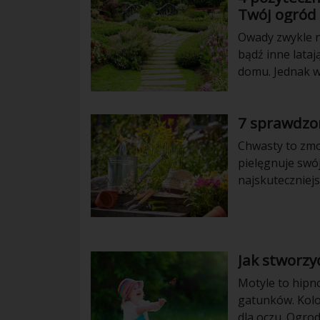
Twój ogród
Owady zwykle n
bądź inne lataj
domu. Jednak w
zwykle nie jes
dowiedzieć się 
7 sprawdzo
Chwasty to zmo
pielęgnuje swój
najskuteczniej
się z tym artyk
Jak stworzy
Motyle to hipn
gatunków. Kolo
dla oczu. Ogrod