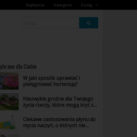
Najlepsze
Kategorie
Dodaj
Dodaj galerię
Dodaj artykuł
ybrane dla Ciebie
W jaki sposób uprawiać i
pielęgnować hortensję?
Niezwykle groźne dla Twojego
życia rzeczy, które mogą kryć się
w Twoim domu - poznaj jakie!
Ciekawe zastosowania płynu do
mycia naczyń, o których nie
masz pojęcia