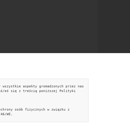
y wszystkie aspekty gromadzonych przez nas
NTAKT
aś/eś się z treścią poniższej Polityki
kontakt@aranzujemy.pl
Formularz kontaktowy »
ochrony osób fizycznych w związku z
Facebook
/46/WE.
iecePorady.pl
Aranżujemy.pl
PiękniejszyDom.pl
Analytics, Netsprint S.A. oraz Facebook.