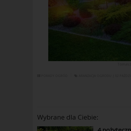
Tomasz 
PORADY
OGRÓD
ARANŻACJA OGRODU
| 02 PAŹDZ
Wybrane dla Ciebie:
4 pożytecz