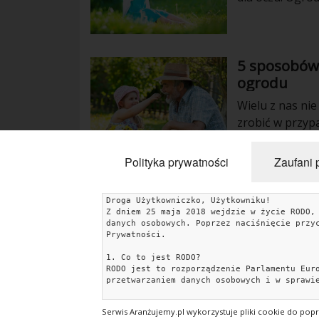
warunków. Liczb
zmniejsza. Tym 
stworzyć im war
5 sposobów
stworzyć ogród 
ogrodu
Wielu z nas ni
zrobić w przyp
terenu i chcemy
optycznie powię
Polityka prywatności
Zaufani 
Droga Użytkowniczko, Użytkowniku!
Z dniem 25 maja 2018 wejdzie w życie RODO,
KATEGORIE
danych osobowych. Poprzez naciśnięcie przy
Prywatności.
Porady
Inspiracje
Style wnętrz
Jesienne dekoracj
1. Co to jest RODO?
RODO jest to rozporządzenie Parlamentu Eur
Konkursy
przetwarzaniem danych osobowych i w sprawi
2. Jakie dane gromadzimy i w jakim celu?
Serwis Aranżujemy.pl wykorzystuje pliki cookie do popr
Dane, które zbieramy to pliki cookies oraz