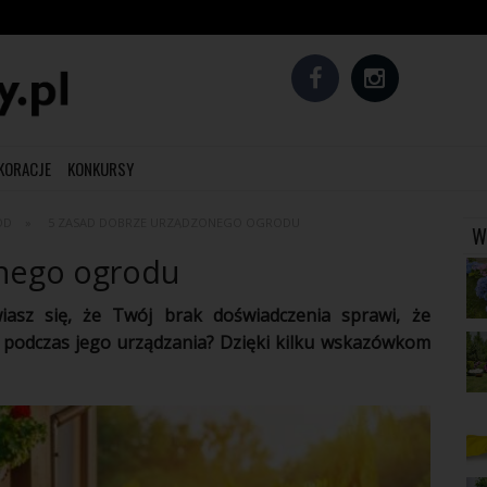
EKORACJE
KONKURSY
ÓD
5 ZASAD DOBRZE URZĄDZONEGO OGRODU
W
onego ogrodu
asz się, że Twój brak doświadczenia sprawi, że
y podczas jego urządzania? Dzięki kilku wskazówkom