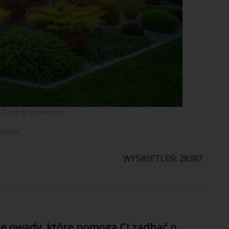
Zajda @ fotolia.com
IERNIKA
WYŚWIETLEŃ: 28387
ne owady, które pomogą Ci zadbać o