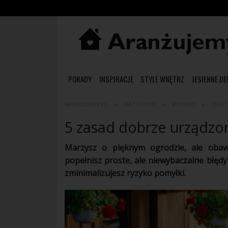
PORADY
INSPIRACJE
STYLE WNĘTRZ
JESIENNE D
ARANŻUJEMY.PL
KATEGORIE
PORADY
OGR
5 zasad dobrze urządz
Marzysz o pięknym ogrodzie, ale obawi
popełnisz proste, ale niewybaczalne błęd
zminimalizujesz ryzyko pomyłki.