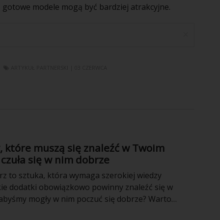
, gotowe modele mogą być bardziej atrakcyjne.
×
ARTYKUŁ PARTNERSKI
| 03 CZERWCA
, które muszą się znaleźć w Twoim
czuła się w nim dobrze
rz to sztuka, która wymaga szerokiej wiedzy
akie dodatki obowiązkowo powinny znaleźć się w
abyśmy mogły w nim poczuć się dobrze? Warto
ady urządzania mieszkania Feng Shui.