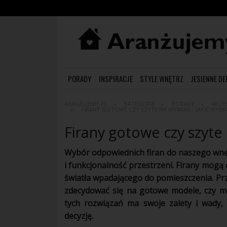
PORADY
INSPIRACJE
STYLE WNĘTRZ
JESIENNE D
ARANŻUJEMY.PL
KATEGORIE
PORADY
AKCES
FIRANY GOTOWE CZY SZYTE NA WYMIAR - JAKIE WYBR
Firany gotowe czy szyte 
Wybór odpowiednich firan do naszego wnęt
i funkcjonalność przestrzeni. Firany mogą 
światła wpadającego do pomieszczenia. Prz
zdecydować się na gotowe modele, czy mo
tych rozwiązań ma swoje zalety i wady,
decyzję.