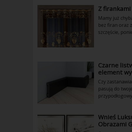
Z firankami
Mamy już chyba
bez firan oraz 
szczęście, poni
przyjemnego w
Czarne list
element wy
Czy zastanawiał
pasują do twoj
przypodłogowy
twojego domu. D
przypodłogowym. Sprawdź polecane czarne listwy przy
Wnieś Luks
https://decors
Obrazami G