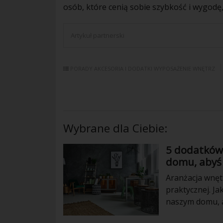
osób, które cenią sobie szybkość i wygodę
Artykuł partnerski
PORADY
AKCESORIA I DODATKI
WYPOSAŻENIE WNĘTRZ
Wybrane dla Ciebie:
5 dodatków
domu, abyś 
Aranżacja wnęt
praktycznej. J
naszym domu, 
sięgnąć po zas