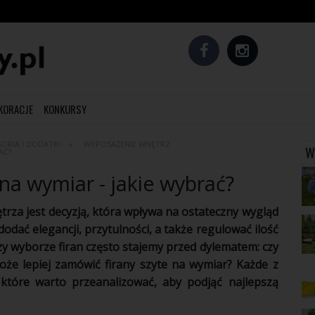
EKORACJE
KONKURSY
ORIA I DODATKI
WYPOSAŻENIE WNĘTRZ
W
AĆ?
na wymiar - jakie wybrać?
rza jest decyzją, która wpływa na ostateczny wygląd
dodać elegancji, przytulności, a także regulować ilość
y wyborze firan często stajemy przed dylematem: czy
że lepiej zamówić firany szyte na wymiar? Każde z
 które warto przeanalizować, aby podjąć najlepszą