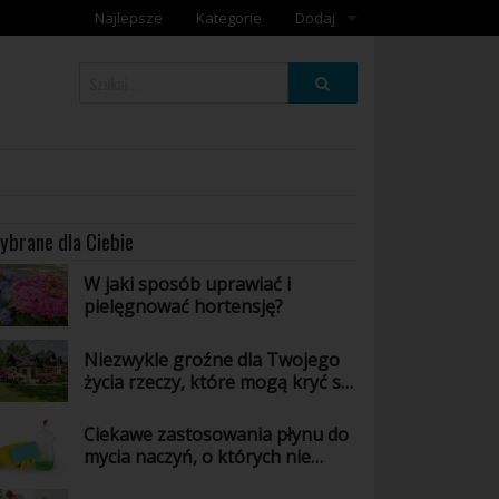
Najlepsze
Kategorie
Dodaj
Dodaj galerię
Dodaj artykuł
ybrane dla Ciebie
W jaki sposób uprawiać i
pielęgnować hortensję?
Niezwykle groźne dla Twojego
życia rzeczy, które mogą kryć się
w Twoim domu - poznaj jakie!
Ciekawe zastosowania płynu do
mycia naczyń, o których nie
masz pojęcia