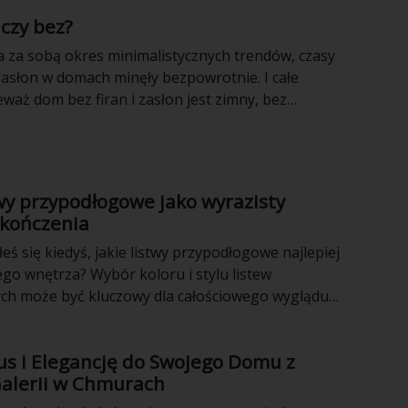
 czy bez?
 za sobą okres minimalistycznych trendów, czasy
zasłon w domach minęły bezpowrotnie. I całe
eważ dom bez firan i zasłon jest zimny, bez
yrazu.
wy przypodłogowe jako wyrazisty
kończenia
eś się kiedyś, jakie listwy przypodłogowe najlepiej
ego wnętrza? Wybór koloru i stylu listew
ch może być kluczowy dla całościowego wyglądu
zisiaj przyjrzymy się bliżej czarnym listwom
podłogowe:
us i Elegancję do Swojego Domu z
ystem.com.pl/czarne-listwy-przypodlogowe,c325.html
alerii w Chmurach