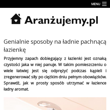
MENU
Porady
Inspiracje
Style
Genialnie sposoby na ładnie pachnącą
wnętrz
łazienkę
Jesienne
dekoracje
Przyjemny zapach dobiegający z
łazienki
jest oznaką
czystości jaka w niej panuje. W takim pomieszczeniu o
Konkursy
wiele łatwiej jest się odprężyć podczas kąpieli i
zregenerować siły po ciężkim dniu pełnym obowiązków.
Najlepsze
Sprawdź, jak w prosty sposób utrzymać w łazience
Kategorie
ładny aromat.
«
Dodaj
Dodaj