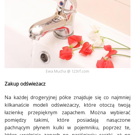
Dodaj
Dodaj
galerię
Dodaj
artykuł
Ewa Mucha @ 123rf.com
Zakup odświeżacz
Na każdej drogeryjnej półce znajduje się co najmniej
kilkanaście modeli odświeżaczy, które otoczą twoją
łazienkę
przepięknym zapachem. Można wybierać
pomiędzy takimi, które posiadają nasączone
pachnącym płynem kulki w pojemniku, poprzez te,