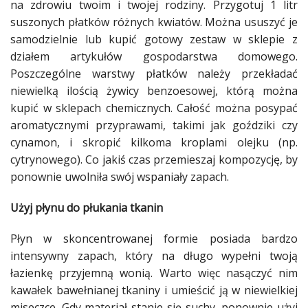
na zdrowiu twoim i twojej rodziny. Przygotuj 1 litr
suszonych płatków różnych
kwiatów
. Można ususzyć je
samodzielnie lub kupić gotowy zestaw w sklepie z
działem artykułów gospodarstwa domowego.
Poszczególne warstwy płatków należy przekładać
niewielką ilością żywicy benzoesowej, którą można
kupić w sklepach chemicznych. Całość można posypać
aromatycznymi
przyprawami
, takimi jak goździki czy
cynamon, i skropić kilkoma kroplami olejku (np.
cytrynowego). Co jakiś czas przemieszaj kompozycję, by
ponownie uwolniła swój wspaniały zapach.
Użyj płynu do płukania tkanin
Płyn w skoncentrowanej formie posiada bardzo
intensywny zapach, który na długo wypełni twoją
łazienkę
przyjemną wonią. Warto więc nasączyć nim
kawałek bawełnianej tkaniny i umieścić ją w niewielkiej
miseczce. Gdy materiał stanie się suchy, ponownie użyj