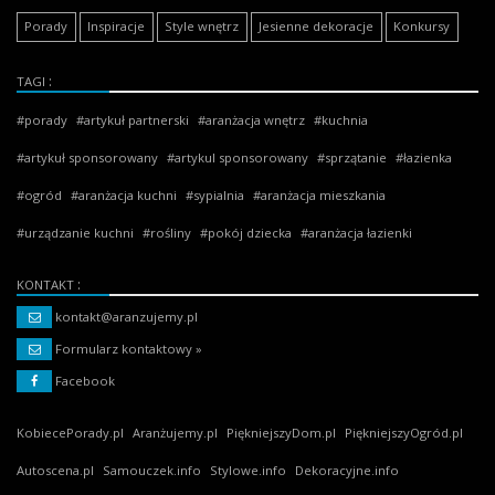
Porady
Inspiracje
Style wnętrz
Jesienne dekoracje
Konkursy
TAGI
porady
artykuł partnerski
aranżacja wnętrz
kuchnia
artykuł sponsorowany
artykul sponsorowany
sprzątanie
łazienka
ogród
aranżacja kuchni
sypialnia
aranżacja mieszkania
urządzanie kuchni
rośliny
pokój dziecka
aranżacja łazienki
KONTAKT
kontakt@aranzujemy.pl
Formularz kontaktowy »
Facebook
KobiecePorady.pl
Aranżujemy.pl
PiękniejszyDom.pl
PiękniejszyOgród.pl
Autoscena.pl
Samouczek.info
Stylowe.info
Dekoracyjne.info