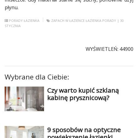
płynu.
PORADY
ŁAZIENKA
ZAPACH W ŁAZIENCE
ŁAZIENKA
PORADY
| 30
STYCZNIA
WYŚWIETLEŃ: 44900
Wybrane dla Ciebie:
Czy warto kupić szklaną
kabinę prysznicową?
9 sposobów na optyczne
powiększenie łazienki