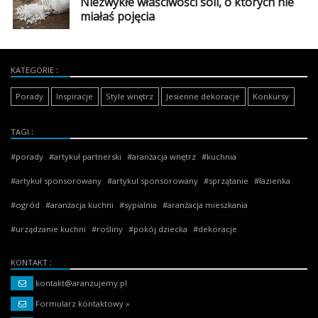
Niezwykłe właściwości soli, o których nie
miałaś pojęcia
KATEGORIE
Porady
Inspiracje
Style wnętrz
Jesienne dekoracje
Konkursy
TAGI
porady
artykuł partnerski
aranżacja wnętrz
kuchnia
artykuł sponsorowany
artykul sponsorowany
sprzątanie
łazienka
ogród
aranżacja kuchni
sypialnia
aranżacja mieszkania
urządzanie kuchni
rośliny
pokój dziecka
dekoracje
KONTAKT
kontakt@aranzujemy.pl
Formularz kontaktowy »