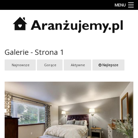
MENU
Porady
Inspiracje
Style
Galerie - Strona 1
wnętrz
Jesienne
Najnowsze
Gorące
Aktywne
Najlepsze
dekoracje
Konkursy
Najlepsze
Kategorie
«
Dodaj
Dodaj