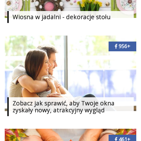
Dodaj
Wiosna w jadalni - dekoracje stołu
Dodaj
galerię
Dodaj
artykuł
956+
Zobacz jak sprawić, aby Twoje okna
zyskały nowy, atrakcyjny wygląd
461+