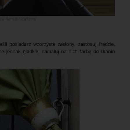
 Guillem @ 123rf.com
eśli posiadasz wzorzyste
zasłony
, zastosuj frędzle,
one jednak gładkie, namaluj na nich farbą do tkanin