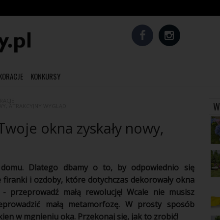
EKORACJE
KONKURSY
RACJE
W
OWY, ATRAKCYJNY WYGLĄD
 Twoje okna zyskały nowy,
 domu. Dlatego dbamy o to, by odpowiednio się
e
firanki
i ozdoby, które dotychczas dekorowały
okna
 - przeprowadź małą rewolucję! Wcale nie musisz
zeprowadzić małą
metamorfozę
. W prosty sposób
n w mgnieniu oka. Przekonaj się, jak to zrobić!