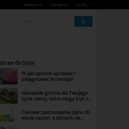
Najlepsze
Kategorie
Dodaj
Dodaj galerię
Dodaj artykuł
ybrane dla Ciebie
W jaki sposób uprawiać i
pielęgnować hortensję?
Niezwykle groźne dla Twojego
życia rzeczy, które mogą kryć się
w Twoim domu - poznaj jakie!
Ciekawe zastosowania płynu do
mycia naczyń, o których nie
masz pojęcia