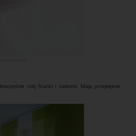
l.pinterest.com
ednocześnie rolę
firanki
i
zasłonki
. Mają przepiękne