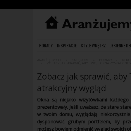
PORADY
INSPIRACJE
STYLE WNĘTRZ
JESIENNE D
ARANŻUJEMY.PL
KATEGORIE
PORADY
DEKO
ZOBACZ JAK SPRAWIĆ, ABY TWOJE OKNA ZYSKAŁY N
Zobacz jak sprawić, aby
atrakcyjny wygląd
Okna są niejako wizytówkami każdego
prezentowały. Jeśli uważasz, że stare star
w twoim domu, wyglądają niekorzystnie
dysponować grubym portfelem, by pr
możesz bowiem odmienić wygląd swoich okie