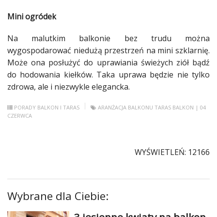
Mini ogródek
Na malutkim
balkonie
bez trudu można
wygospodarować niedużą przestrzeń na mini szklarnię.
Może ona posłużyć do uprawiania świeżych ziół bądź
do hodowania kiełków. Taka uprawa będzie nie tylko
zdrowa, ale i niezwykle elegancka.
PORADY
BALKON I TARAS
ARANŻACJA BALKONU
TARAS
BALKON
| 04
CZERWCA
WYŚWIETLEŃ: 12166
Wybrane dla Ciebie: