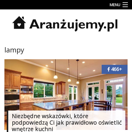
MENU
Porady
Inspiracje
Style
lampy
wnętrz
Jesienne
dekoracje
466+
Konkursy
Najlepsze
Kategorie
Niezbędne wskazówki, które
«
Dodaj
podpowiedzą Ci jak prawidłowo oświetlić
Dodaj
wnętrze kuchni