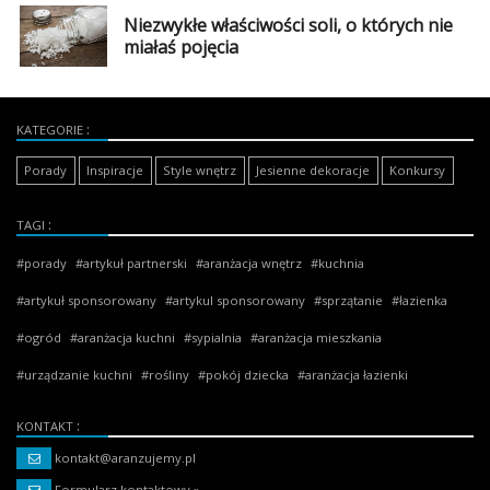
Niezwykłe właściwości soli, o których nie
miałaś pojęcia
KATEGORIE
Porady
Inspiracje
Style wnętrz
Jesienne dekoracje
Konkursy
TAGI
porady
artykuł partnerski
aranżacja wnętrz
kuchnia
artykuł sponsorowany
artykul sponsorowany
sprzątanie
łazienka
ogród
aranżacja kuchni
sypialnia
aranżacja mieszkania
urządzanie kuchni
rośliny
pokój dziecka
aranżacja łazienki
KONTAKT
kontakt@aranzujemy.pl
Formularz kontaktowy »