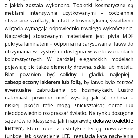
z jakich została wykonana. Toaletki kosmetyczne są
meblami intensywnie użytkowanymi – codziennie
otwierane szuflady, kontakt z kosmetykami, światłem i
wilgocią wymagają odpowiednio trwałego wykończenia.
Najczęściej stosowanym materiałem jest płyta MDF
pokryta laminatem – odporna na zarysowania, łatwa do
utrzymania w czystości i dostępna w wielu wariantach
kolorystycznych. W bardziej eleganckich modelach
pojawiają się także elementy drewna, szkła lub metalu.
Blat powinien być solidny i gładki, najlepiej
zabezpieczony lakierem lub folią,
by łatwo było zetrzeć
ewentualne zabrudzenia po kosmetykach. Lustro
natomiast powinno mieć wysoką jakość odbicia –
niskiej jakości tafle mogą zniekształcać obraz lub
nieodpowiednio rozpraszać światło. Na rynku dostępne
są zarówno klasyczne, jak i naprawdę
ciekawe toaletki z
lustrem,
które oprócz estetyki oferują nowoczesne
funkcje, jak oświetlenie LED, regulacja kąta nachylenia