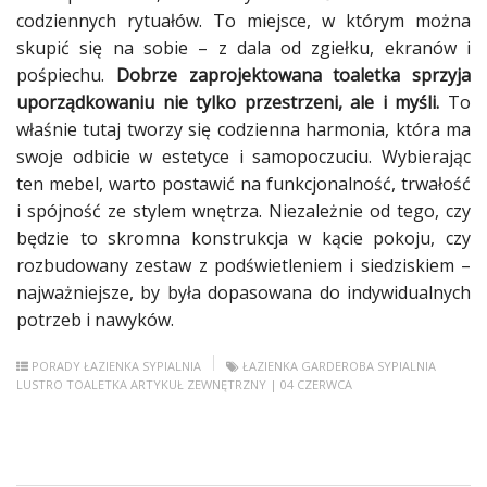
codziennych rytuałów. To miejsce, w którym można
skupić się na sobie – z dala od zgiełku, ekranów i
pośpiechu.
Dobrze zaprojektowana toaletka sprzyja
uporządkowaniu nie tylko przestrzeni, ale i myśli.
To
właśnie tutaj tworzy się codzienna harmonia, która ma
swoje odbicie w estetyce i samopoczuciu. Wybierając
ten mebel, warto postawić na funkcjonalność, trwałość
i spójność ze stylem wnętrza. Niezależnie od tego, czy
będzie to skromna konstrukcja w kącie pokoju, czy
rozbudowany zestaw z podświetleniem i siedziskiem –
najważniejsze, by była dopasowana do indywidualnych
potrzeb i nawyków.
PORADY
ŁAZIENKA
SYPIALNIA
ŁAZIENKA
GARDEROBA
SYPIALNIA
LUSTRO
TOALETKA
ARTYKUŁ ZEWNĘTRZNY
| 04 CZERWCA