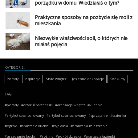
porządku w domu. Wiedziałaś o tym?
Praktyczne sposoby na pozbycie się moli z
mieszkania
Niezwykłe właściwości soli, o których nie
miałaś pojęcia
KATEGORIE
Porady
Inspiracje
Style wnętrz
Jesienne dekoracje
Konkursy
TAGI
porady
artykuł partnerski
aranżacja wnętrz
kuchnia
artykuł sponsorowany
artykul sponsorowany
sprzątanie
łazienka
ogród
aranżacja kuchni
sypialnia
aranżacja mieszkania
urządzanie kuchni
rośliny
pokój dziecka
aranżacja łazienki