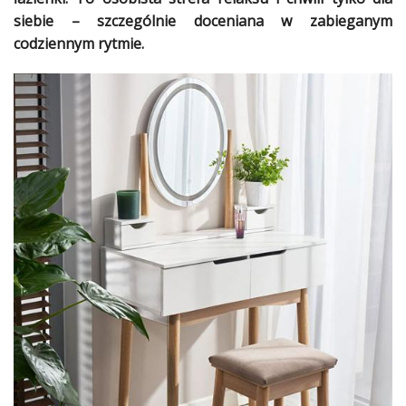
Dodaj
siebie – szczególnie doceniana w zabieganym
codziennym rytmie.
Dodaj
galerię
Dodaj
artykuł