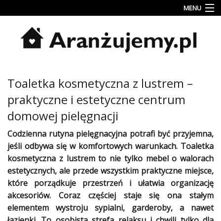
MENU
Porady
Inspiracje
Style
Toaletka kosmetyczna z lustrem –
wnętrz
praktyczne i estetyczne centrum
Jesienne
dekoracje
domowej pielęgnacji
Codzienna rutyna pielęgnacyjna potrafi być przyjemna,
Konkursy
jeśli odbywa się w komfortowych warunkach. Toaletka
Najlepsze
kosmetyczna z lustrem to nie tylko mebel o walorach
estetycznych, ale przede wszystkim praktyczne miejsce,
Kategorie
które porządkuje przestrzeń i ułatwia organizację
akcesoriów. Coraz częściej staje się ona stałym
«
Dodaj
elementem wystroju sypialni, garderoby, a nawet
Dodaj
łazienki. To osobista strefa relaksu i chwili tylko dla