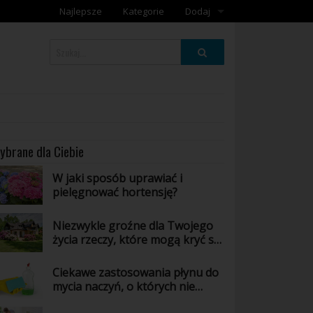
Najlepsze
Kategorie
Dodaj
Dodaj galerię
Dodaj artykuł
ybrane dla Ciebie
W jaki sposób uprawiać i
pielęgnować hortensję?
Niezwykle groźne dla Twojego
życia rzeczy, które mogą kryć się
w Twoim domu - poznaj jakie!
Ciekawe zastosowania płynu do
mycia naczyń, o których nie
masz pojęcia