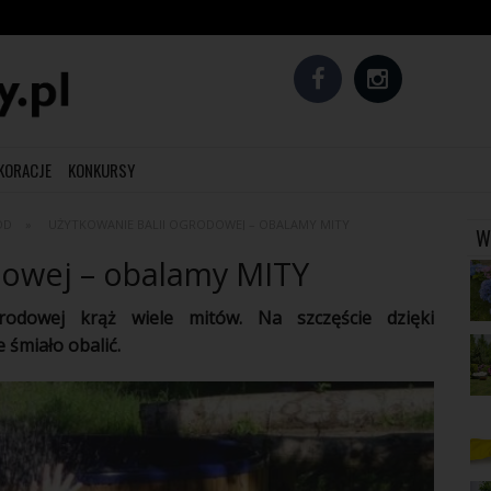
EKORACJE
KONKURSY
ÓD
UŻYTKOWANIE BALII OGRODOWEJ – OBALAMY MITY
W
dowej – obalamy MITY
grodowej krąż wiele mitów. Na szczęście dzięki
 śmiało obalić.