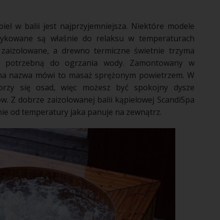
iel w balii jest najprzyjemniejsza. Niektóre modele
edykowane są właśnie do relaksu w temperaturach
e zaizolowane, a drewno termiczne świetnie trzyma
ię potrzebną do ogrzania wody. Zamontowany w
ama nazwa mówi to masaż sprężonym powietrzem. W
orzy się osad, więc możesz być spokojny dysze
. Z dobrze zaizolowanej balii kąpielowej ScandiSpa
żnie od temperatury jaka panuje na zewnątrz.