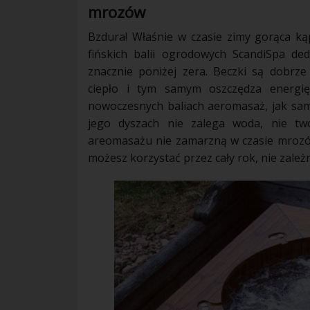
mrozów
Bzdura! Właśnie w czasie zimy gorąca kąp
fińskich balii ogrodowych ScandiSpa d
znacznie poniżej zera. Beczki są dobrz
ciepło i tym samym oszczędza energ
nowoczesnych baliach aeromasaż, jak s
jego dyszach nie zalega woda, nie tw
areomasażu nie zamarzną w czasie mrozów
możesz korzystać przez cały rok, nie zale