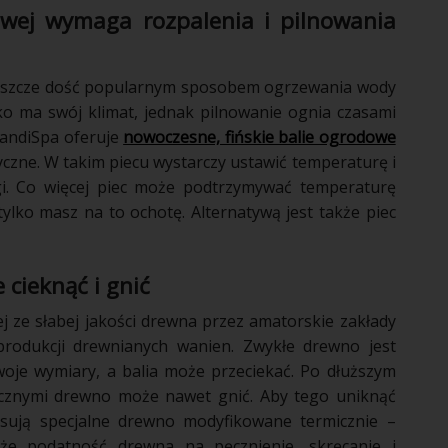
owej wymaga rozpalenia i pilnowania
 jeszcze dość popularnym sposobem ogrzewania wody
ko ma swój klimat, jednak pilnowanie ognia czasami
candiSpa oferuje
nowoczesne, fińskie balie ogrodowe
zne. W takim piecu wystarczy ustawić temperaturę i
ugi. Co więcej piec może podtrzymywać temperaturę
 tylko masz na to ochotę. Alternatywą jest także piec
 cieknąć i gnić
j ze słabej jakości drewna przez amatorskie zakłady
 produkcji drewnianych wanien. Zwykłe drewno jest
oje wymiary, a balia może przeciekać. Po dłuższym
ycznymi drewno może nawet gnić. Aby tego uniknąć
tosują specjalne drewno modyfikowane termicznie –
że podatność drewna na pęcznienie, skręcanie i