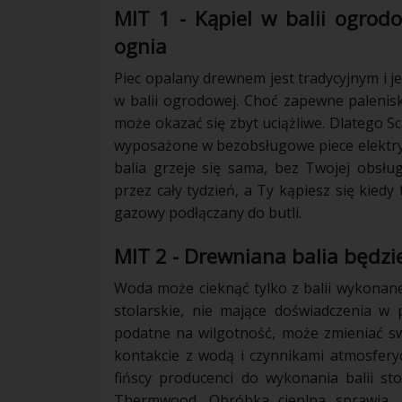
MIT 1 - Kąpiel w balii ogrod
ognia
Piec opalany drewnem jest tradycyjnym i
w balii ogrodowej. Choć zapewne palenis
może okazać się zbyt uciążliwe. Dlatego S
wyposażone w bezobsługowe piece elektryc
balia grzeje się sama, bez Twojej obsł
przez cały tydzień, a Ty kąpiesz się kiedy
gazowy podłączany do butli.
MIT 2 - Drewniana balia będzie
Woda może cieknąć tylko z balii wykonane
stolarskie, nie mające doświadczenia w
podatne na wilgotność, może zmieniać sw
kontakcie z wodą i czynnikami atmosfer
fińscy producenci do wykonania balii s
Thermwood. Obróbka cieplna sprawia, 