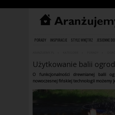
PORADY
INSPIRACJE
STYLE WNĘTRZ
JESIENNE D
ARANŻUJEMY.PL
KATEGORIE
PORADY
OGR
Użytkowanie balii ogro
O funkcjonalności drewnianej balii o
nowoczesnej fińskiej technologii możemy je