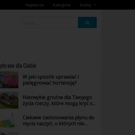
Najlepsze
Kategorie
Dodaj
Dodaj galerię
Dodaj artykuł
ybrane dla Ciebie
W jaki sposób uprawiać i
pielęgnować hortensję?
Niezwykle groźne dla Twojego
życia rzeczy, które mogą kryć się
w Twoim domu - poznaj jakie!
Ciekawe zastosowania płynu do
mycia naczyń, o których nie
masz pojęcia