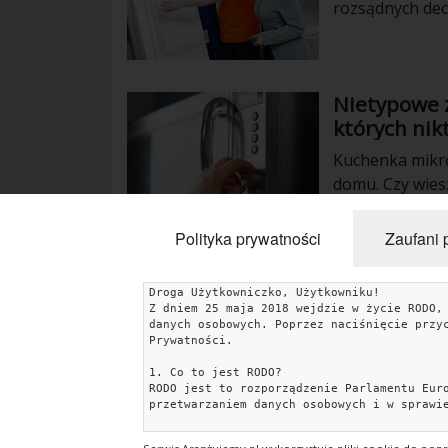
rozsądnych dec
przysłowiowe bł
potrzebuje. Ist
kątem wyboru j
Nietypowe 
wariantem do p
których nik
na czym koncen
potrzeby.
Kuchenka mikro
domu. Czy wies
nietypowych s
Polityka prywatności
Zaufani 
Droga Użytkowniczko, Użytkowniku!
Z dniem 25 maja 2018 wejdzie w życie RODO,
KATEGORIE
danych osobowych. Poprzez naciśnięcie przy
Prywatności.
Porady
Inspiracje
Style wnętrz
Jesienne dekoracj
1. Co to jest RODO?
RODO jest to rozporządzenie Parlamentu Eur
Konkursy
przetwarzaniem danych osobowych i w sprawi
2. Jakie dane gromadzimy i w jakim celu?