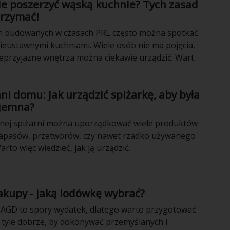
ie poszerzyć wąską kuchnie? Tych zasad
trzymać!
h budowanych w czasach PRL często można spotkać
nieustawnymi kuchniami. Wiele osób nie ma pojęcia,
ieprzyjazne wnętrza można ciekawie urządzić. Warto
ków to ułatwiających.
ni domu: Jak urządzić spiżarkę, aby była
ojemna?
znej spiżarni można uporządkować wiele produktów
zapasów, przetworów, czy nawet rzadko używanego
rto więc wiedzieć, jak ją urządzić.
akupy - jaką lodówkę wybrać?
AGD to spory wydatek, dlatego warto przygotować
a tyle dobrze, by dokonywać przemyślanych i