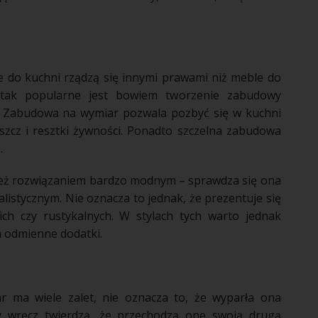
e
do
kuchni
rządzą się innymi prawami niż
meble
do
ak popularne jest bowiem tworzenie
zabudowy
.
Zabudowa
na wymiar pozwala pozbyć się w
kuchni
uszcz i resztki żywności. Ponadto szczelna
zabudowa
e
.
eż rozwiązaniem bardzo modnym – sprawdza się ona
listycznym. Nie oznacza to jednak, że prezentuje się
ich czy rustykalnych. W stylach tych warto jednak
na odmienne
dodatki
.
 ma wiele zalet, nie oznacza to, że wyparła ona
y wręcz twierdzą, że przechodzą one swoją drugą