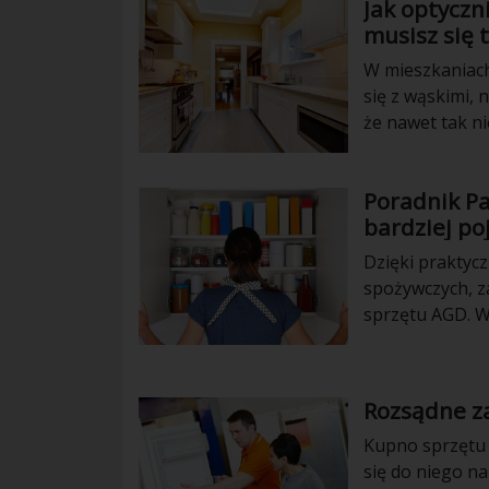
Jak optyczn
musisz się 
W mieszkaniac
się z wąskimi, 
że nawet tak n
poznać parę tri
Poradnik Pa
bardziej p
Dzięki praktyc
spożywczych, 
sprzętu AGD. Wa
Rozsądne z
Kupno sprzętu 
się do niego n