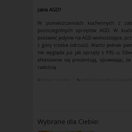
Jakie AGD?
W pomieszczeniach kuchennych z
za
poszczególnych sprzętów AGD. W
kuch
postawić jedynie na AGD wolnostojące, pr
z góry trzeba odrzucić. Warto jednak pa
nie wygląda już jak sprzęty z PRL-u. Obec
efektownie się prezentują, sprawiając, ż
radością.
PORADY
KUCHNIA
ARANŻACJA KUCHNI
URZĄDZANIE
Wybrane dla Ciebie: