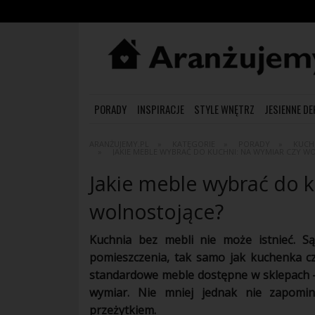
PORADY
INSPIRACJE
STYLE WNĘTRZ
JESIENNE D
ARANŻUJEMY.PL
KATEGORIE
PORADY
KUCH
JAKIE MEBLE WYBRAĆ DO KUCHNI: NA WYMIAR CZY W
Jakie meble wybrać do k
wolnostojące?
Kuchnia bez
mebli
nie może istnieć. S
pomieszczenia, tak samo jak kuchenka 
standardowe
meble
dostępne w sklepach 
wymiar. Nie mniej jednak nie zapomin
przeżytkiem.