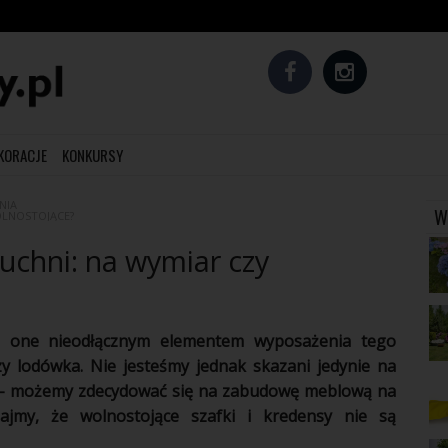
EKORACJE
KONKURSY
NIA
W
OLNOSTOJĄCE?
uchni: na wymiar czy
ą one nieodłącznym elementem wyposażenia tego
czy
lodówka
. Nie jesteśmy jednak skazani jedynie na
– możemy zdecydować się na
zabudowę
meblową
na
ajmy, że wolnostojące szafki i kredensy nie są