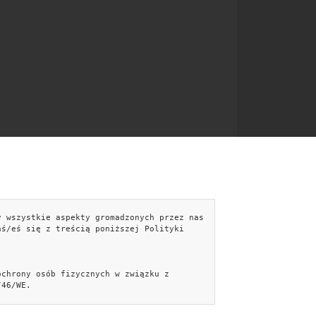
y wszystkie aspekty gromadzonych przez nas
NTAKT
aś/eś się z treścią poniższej Polityki
kontakt@aranzujemy.pl
Formularz kontaktowy »
ochrony osób fizycznych w związku z
Facebook
/46/WE.