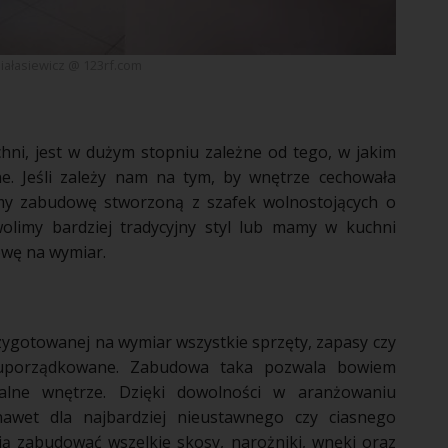
Białasiewicz @ 123rf.com
chni
, jest w dużym stopniu zależne od tego, w jakim
e. Jeśli zależy nam na tym, by
wnętrze
cechowała
zmy
zabudowę
stworzoną z szafek wolnostojących o
 wolimy bardziej tradycyjny styl lub mamy w
kuchni
owę
na wymiar.
ygotowanej na wymiar wszystkie sprzęty, zapasy czy
uporządkowane.
Zabudowa
taka pozwala bowiem
nalne
wnętrze
. Dzięki dowolności w aranżowaniu
awet dla najbardziej nieustawnego czy ciasnego
ją
zabudować
wszelkie skosy,
narożniki
, wnęki oraz