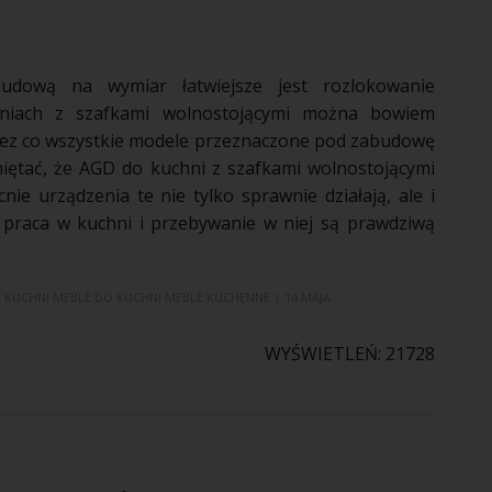
budową
na wymiar łatwiejsze jest rozlokowanie
niach
z szafkami wolnostojącymi można bowiem
zez co wszystkie modele przeznaczone pod
zabudowę
miętać, że AGD do
kuchni
z szafkami wolnostojącymi
nie urządzenia te nie tylko sprawnie działają, ale i
e praca w
kuchni
i przebywanie w niej są prawdziwą
 KUCHNI
MEBLE DO KUCHNI
MEBLE KUCHENNE
| 14 MAJA
WYŚWIETLEŃ: 21728