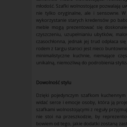
młodość. Szafki wolnostojące pozwalają u
nie tylko oryginalne, ale i sensowne.
wykorzystanie starych kredensów po babcia
meble
mogą prezentować się doskonale,
czyszczeniu, uzupełnianiu ubytków,
malo
czasochłonna, jednak jej trud odpłaca s
rodem z targu staroci jest nieco buntow
minimalistyczne
kuchnie
, niemające czę
unikalną, niemożliwą do podrobienia styliza
Dowolność stylu
Dzięki pojedynczym szafkom kuchennym 
widać serce i emocje osoby, która ją proj
szafkami wolnostojącymi z reguły przyjmu
nie stoi na przeszkodzie, by reprezento
bowiem od tego, jakie
dodatki
zostaną zas