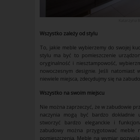
Katarzyna 
Wszystko zależy od stylu
To, jakie
meble
wybierzemy do swojej
ku
stylu ma być to pomieszczenie urządzon
oryginalność i niesztampowość, wybier
nowoczesnym
designie
. Jeśli natomiast
niewiele miejsca, zdecydujmy się na
zabud
Wszystko na swoim miejscu
Nie można zaprzeczyć, że w
zabudowie
prz
naczynia
mogą być bardzo dokładnie 
stworzyć bardzo eleganckie i funkcjo
zabudowy
można przygotować
meble
n
pomieszczenia.
Meble
na wymiar pozwala