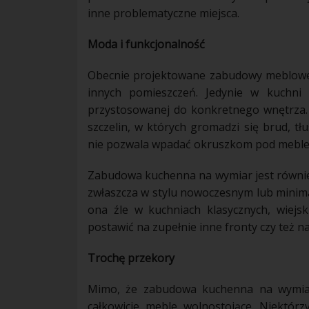
inne problematyczne miejsca.
Moda i funkcjonalność
Obecnie projektowane
zabudowy
meblow
innych pomieszczeń. Jedynie w
kuchni
t
przystosowanej do konkretnego
wnętrza
szczelin, w których gromadzi się brud, tł
nie pozwala wpadać okruszkom pod
mebl
Zabudowa kuchenna na wymiar jest równi
zwłaszcza w stylu
nowoczesnym
lub minima
ona źle w
kuchniach
klasycznych, wiejsk
postawić na zupełnie inne fronty czy też 
Trochę przekory
Mimo, że
zabudowa
kuchenna na wymiar
całkowicie
meble
wolnostojące. Niektórz