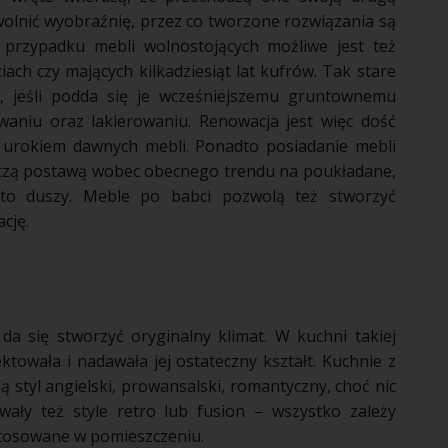
wolnić wyobraźnię, przez co tworzone rozwiązania są
 W przypadku
mebli
wolnostojących możliwe jest też
ch czy mających kilkadziesiąt lat kufrów. Tak stare
 jeśli podda się je wcześniejszemu gruntownemu
waniu
oraz lakierowaniu. Renowacja jest więc dość
ię urokiem dawnych
mebli
. Ponadto posiadanie
mebli
niczą postawą wobec obecnego trendu na poukładane,
sto duszy.
Meble
po babci pozwolą też stworzyć
cję.
da się stworzyć oryginalny klimat. W
kuchni
takiej
ektowała i nadawała jej ostateczny kształt.
Kuchnie
z
ją
styl angielski
, prowansalski, romantyczny, choć nic
wały też style retro lub fusion – wszystko zależy
tosowane w pomieszczeniu.