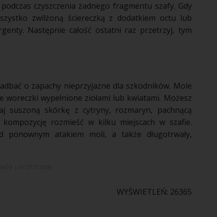
 podczas czyszczenia żadnego fragmentu szafy. Gdy
szystko zwilżoną ściereczką z
dodatkiem
octu lub
genty. Następnie całość ostatni raz przetrzyj, tym
adbać o zapachy nieprzyjazne dla
szkodników
.
Mole
we woreczki wypełnione
ziołami
lub
kwiatami
. Możesz
aj suszoną skórkę z cytryny, rozmaryn, pachnącą
kompozycję rozmieść w kilku miejscach w szafie.
d ponownym atakiem moli, a także długotrwały,
RADY
| 07 STYCZNIA
WYŚWIETLEŃ: 26365