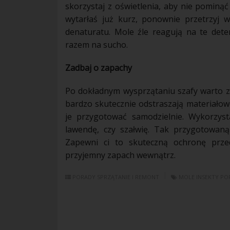
skorzystaj z
oświetlenia
, aby nie pominąć
wytarłaś już
kurz
, ponownie przetrzyj w
denaturatu.
Mole
źle reagują na te deter
razem na sucho.
Zadbaj o zapachy
Po dokładnym wysprzątaniu szafy warto z
bardzo skutecznie odstraszają materiało
je przygotować samodzielnie. Wykorzyst
lawendę, czy
szałwię
. Tak przygotowaną 
Zapewni ci to skuteczną ochronę prze
przyjemny zapach wewnątrz.
PORADY
SPRZĄTANIE I REMONT
MOLE
INSEKTY
PO