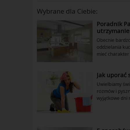
Wybrane dla Ciebie:
Poradnik P
utrzymanie
Obecnie bardzo
oddzielania ku
mieć charakter
zastosowania –
coraz częściej 
Jak uporać 
Choć aranżacja
dużej dbałości 
Uwielbiamy świą
rozmów i pyszn
wyjątkowe dni m
posprzątać do
patentów, które