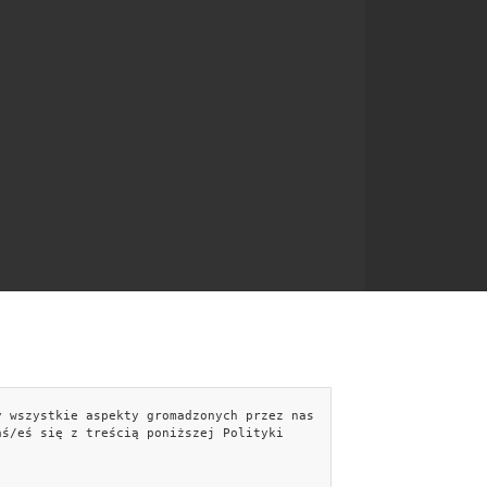
y wszystkie aspekty gromadzonych przez nas
NTAKT
aś/eś się z treścią poniższej Polityki
kontakt@aranzujemy.pl
Formularz kontaktowy »