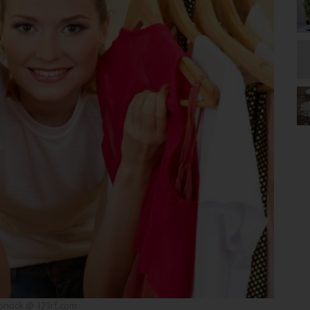
onock @ 123rf.com