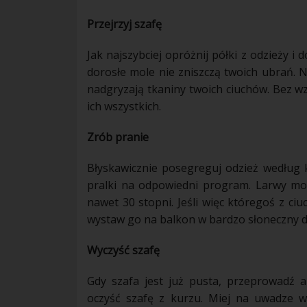
Przejrzyj szafę
Jak najszybciej opróżnij półki z odzieży i 
dorosłe
mole
nie zniszczą twoich ubrań. N
nadgryzają tkaniny twoich ciuchów. Bez w
ich wszystkich.
Zrób pranie
Błyskawicznie posegreguj odzież według 
pralki
na odpowiedni program. Larwy moli
nawet 30 stopni. Jeśli więc któregoś z ci
wystaw go na
balkon
w bardzo słoneczny dz
Wyczyść szafę
Gdy szafa jest już pusta, przeprowadź 
oczyść szafę z
kurzu
. Miej na uwadze ws