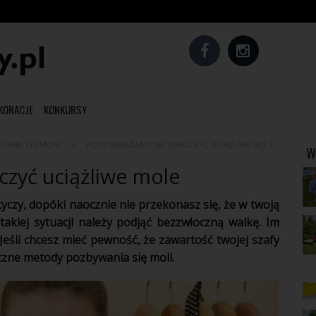
EKORACJE
KONKURSY
ĄTANIE I REMONT
PODPOWIADAMY JAK ZWALCZYĆ UCIĄŻLIWE MOLE
W
zyć uciążliwe mole
yczy, dopóki naocznie nie przekonasz się, że w twoją
takiej sytuacji należy podjąć bezzwłoczną walkę. Im
. Jeśli chcesz mieć pewność, że zawartość twojej szafy
czne metody pozbywania się moli.