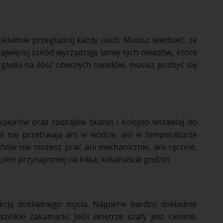
dokładnie przeglądnij każdy ciuch. Musisz wiedzieć, że
ajwięcej szkód wyrządzają larwy tych
owadów
, które
zględu na ilość obecnych
owadów
, musisz pozbyć się
kolorów oraz rodzajów tkanin i kolejno wstawiaj do
 nie przetrwają ani w wodzie, ani w temperaturze
uchów nie możesz prać ani mechanicznie, ani ręcznie,
ień przynajmniej na kilka, kilkanaście godzin.
akcję dokładnego mycia. Najpierw bardzo dokładnie
zelkie zakamarki. Jeśli
wnętrze
szafy jest ciemne,