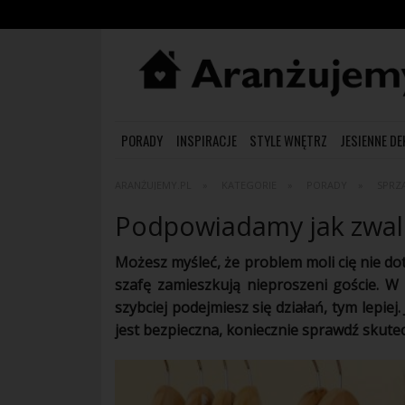
PORADY
INSPIRACJE
STYLE WNĘTRZ
JESIENNE D
ARANŻUJEMY.PL
KATEGORIE
PORADY
SPRZ
Podpowiadamy jak zwalc
Możesz myśleć, że problem moli cię nie dot
szafę zamieszkują nieproszeni goście. W 
szybciej podejmiesz się działań, tym lepiej
jest bezpieczna, koniecznie sprawdź skute