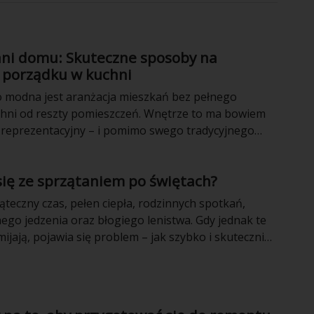
ani domu: Skuteczne sposoby na
 porządku w kuchni
 modna jest aranżacja mieszkań bez pełnego
chni od reszty pomieszczeń. Wnętrze to ma bowiem
 reprezentacyjny – i pomimo swego tradycyjnego
 stanowić wizytówkę i ozdobę mieszkania. Architekci
projektują więc kuchnie otwarte na salon lub jadalnię.
się ze sprzątaniem po świętach?
 taka jest niezwykle ciekawa, wymaga ona nader
o porządek w kuchni, w której łatwo o zabrudzenia.
teczny czas, pełen ciepła, rodzinnych spotkań,
ego jedzenia oraz błogiego lenistwa. Gdy jednak te
ijają, pojawia się problem – jak szybko i skutecznie
m po świętowaniu? Mamy osiem sprawdzonych
 ułatwią Ci życie!