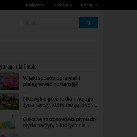
Najlepsze
Kategorie
Dodaj
Dodaj galerię
Dodaj artykuł
ybrane dla Ciebie
W jaki sposób uprawiać i
pielęgnować hortensję?
Niezwykle groźne dla Twojego
życia rzeczy, które mogą kryć się
w Twoim domu - poznaj jakie!
Ciekawe zastosowania płynu do
mycia naczyń, o których nie
masz pojęcia