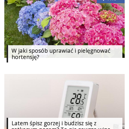
W jaki sposób uprawiać i pielęgnować
hortensję?
Latem śpisz gorzej i budzisz się z