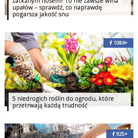
zatkanym nosem? To nie zawsze wina
upałów – sprawdź, co naprawdę
pogarsza jakość snu
1084+
5 niedrogich roślin do ogrodu, które
przetrwają każdą trudność
925+