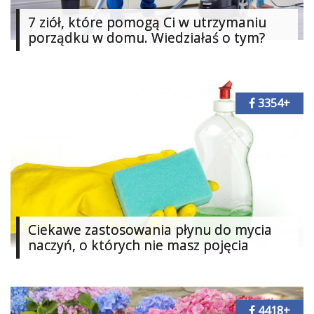
Dodaj
7 ziół, które pomogą Ci w utrzymaniu
porządku w domu. Wiedziałaś o tym?
Dodaj
galerię
Dodaj
artykuł
3354+
Ciekawe zastosowania płynu do mycia
naczyń, o których nie masz pojęcia
4418+