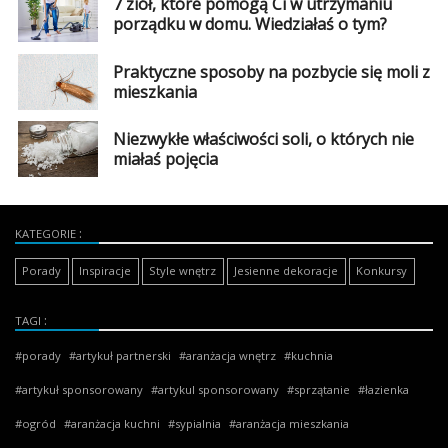
7 ziół, które pomogą Ci w utrzymaniu
porządku w domu. Wiedziałaś o tym?
Praktyczne sposoby na pozbycie się moli z
mieszkania
Niezwykłe właściwości soli, o których nie
miałaś pojęcia
KATEGORIE
Porady
Inspiracje
Style wnętrz
Jesienne dekoracje
Konkursy
TAGI
porady
artykuł partnerski
aranżacja wnętrz
kuchnia
artykuł sponsorowany
artykul sponsorowany
sprzątanie
łazienka
ogród
aranżacja kuchni
sypialnia
aranżacja mieszkania