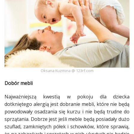
Dodaj
Dodaj
galerię
Dodaj
artykuł
Oksana Kuzmina @ 123rf.com
Dobór mebli
Najważniejszą kwestią w pokoju dla dziecka
dotkniętego
alergią
jest dobranie
mebli
, które nie będą
powodowały osadzania się
kurzu
i nie będą trudne do
sprzątania
. Dobrze jest jeśli
meble
będą posiadały dużo
szuflad, zamkniętych półek i
schowków
, które sprawią,