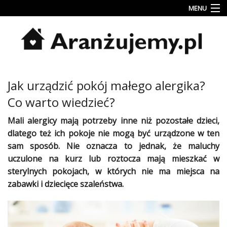
MENU
Porady
Inspiracje
Style
Jak urządzić pokój małego alergika?
wnętrz
Co warto wiedzieć?
Jesienne
dekoracje
Mali
alergicy
mają potrzeby inne niż pozostałe dzieci,
dlatego też ich pokoje nie mogą być urządzone w ten
Konkursy
sam sposób. Nie oznacza to jednak, że maluchy
uczulone na
kurz
lub roztocza mają mieszkać w
Najlepsze
sterylnych pokojach, w których nie ma miejsca na
Kategorie
zabawki i dziecięce szaleństwa.
«
Dodaj
Dodaj