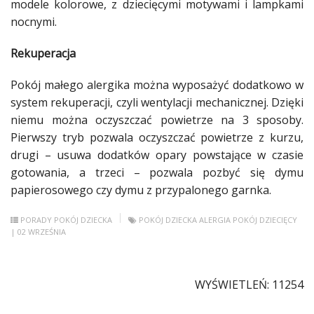
modele kolorowe, z dziecięcymi motywami i lampkami
nocnymi.
Rekuperacja
Pokój małego
alergika
można wyposażyć
dodatkowo
w
system rekuperacji, czyli wentylacji mechanicznej. Dzięki
niemu można oczyszczać powietrze na 3 sposoby.
Pierwszy tryb pozwala oczyszczać powietrze z
kurzu
,
drugi – usuwa
dodatków
opary powstające w czasie
gotowania, a trzeci – pozwala pozbyć się dymu
papierosowego czy dymu z przypalonego garnka.
PORADY
POKÓJ DZIECKA
POKÓJ DZIECKA
ALERGIA
POKÓJ DZIECIĘCY
| 02 WRZEŚNIA
WYŚWIETLEŃ: 11254