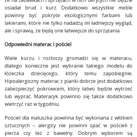
że na zabawkach i sprzętach w nich ukrytych nie będzie
osiadał brud i
kurz
.
Dodatkowo
wszystkie
meble
powinny być pokryte ekologicznymi farbami lub
lakierami, które nie tylko nadadzą im ładniejszy wygląd,
ale i sprawią, że będą one łatwiejsze do
sprzątania
.
Odpowiedni
materac
i pościel
Wiele
kurzu
i roztoczy gromadzi się w
materacu
,
dlatego konieczne jest wybranie takiego modelu do
łóżeczka dziecięcego, który temu zapobiegnie.
Hipoalergiczny
materac
z pianki dobrze jest
dodatkowo
zabezpieczyć pokrowcem, który łatwo będzie wytrzeć
lub wyprać.
Materacyk
powinno się także
dodatkowo
wietrzyć raz w tygodniu.
Pościel dla maluszka powinna być wykonana z włókien
sztucznych –
alergicy
nie powinni spać w
pościeli
z
pierza czy też z bawełny. Dobrym wyborem są