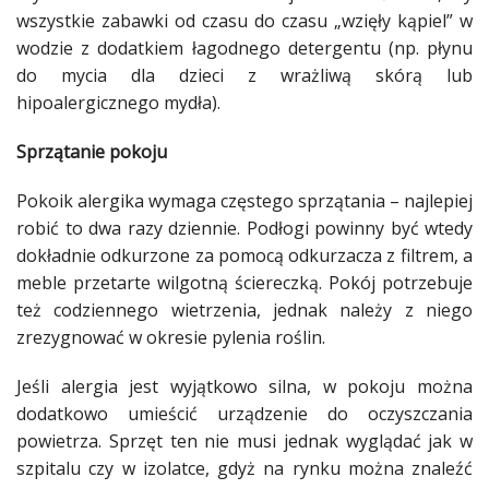
wszystkie zabawki od czasu do czasu „wzięły kąpiel” w
wodzie z
dodatkiem
łagodnego detergentu (np. płynu
do mycia dla dzieci z wrażliwą skórą lub
hipoalergicznego mydła).
Sprzątanie pokoju
Pokoik
alergika
wymaga częstego
sprzątania
– najlepiej
robić to dwa razy dziennie.
Podłogi
powinny być wtedy
dokładnie odkurzone za pomocą odkurzacza z filtrem, a
meble
przetarte
wilgotną
ściereczką.
Pokój
potrzebuje
też codziennego wietrzenia, jednak należy z niego
zrezygnować w okresie pylenia
roślin
.
Jeśli
alergia
jest wyjątkowo silna, w pokoju można
dodatkowo
umieścić urządzenie do oczyszczania
powietrza. Sprzęt ten nie musi jednak wyglądać jak w
szpitalu czy w izolatce, gdyż na rynku można znaleźć